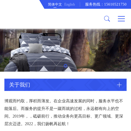
服务热线：15610521750
简体中文
English
关于我们
产品中心
公司简介
胖被
企业文化
窗帘
发展历程
靠垫
羽绒被套
防水床垫套
薄被
关于我们
台布
博观而约取，厚积而薄发。在企业高速发展的同时，服务水平也不
能落后。而服务的提升不是一蹴而就的过程，永远都有向上的空
间。2019年，，砥砺前行，推动业务向更高目标、更广领域、更深
层次迈进。2022，我们扬帆再起航！